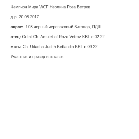
Чемпион Мира WCF Неолина Роза Ветров
д.р. 20.08.2017
окрас:
f 03 черный черепаховый биколор, ПДШ
отец:
Gr.Int.Ch. Amulet of Roza Vetrov KBL e 02 22
мать:
Ch. Udacha Judith Ketlandia KBL n 09 22
Участник и призер выставок